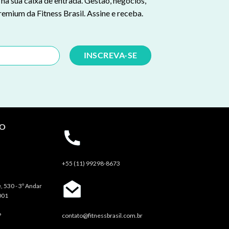
a sua caixa de entrada. Gestão, negócios,
remium da Fitness Brasil. Assine e receba.
TO
+55 (11) 99298-8673
, 530 - 3º Andar
001
P
contato@fitnessbrasil.com.br