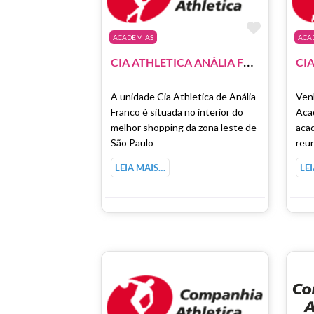
Marcar 
ACADEMIAS
ACA
C
IA ATHLETICA ANÁLIA FRANCO
CIA
A unidade Cia Athletica de Anália
Ven
Franco é situada no interior do
Aca
melhor shopping da zona leste de
acad
São Paulo
reu
LEIA MAIS…
LE