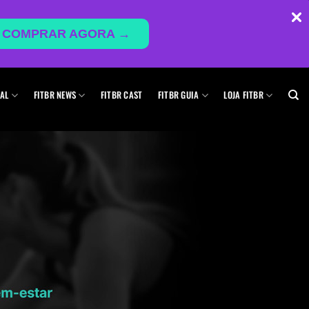
COMPRAR AGORA →
AL
FITBR NEWS
FITBR CAST
FITBR GUIA
LOJA FITBR