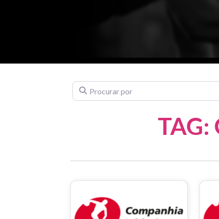
Procurar por
TAG: