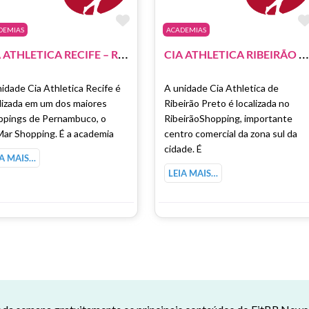
como Favorito
Marcar como Favorito
DEMIAS
ACADEMIAS
C
IA ATHLETICA RECIFE – RIOMAR SHOPPING
C
IA ATHLETICA RIBEIRÃO PRETO – RIBEIRÃO SHOPPING
idade Cia Athletica Recife é
A unidade Cia Athletica de
lizada em um dos maiores
Ribeirão Preto é localizada no
ppings de Pernambuco, o
RibeirãoShopping, importante
Mar Shopping. É a academia
centro comercial da zona sul da
cidade. É
IA MAIS…
LEIA MAIS…