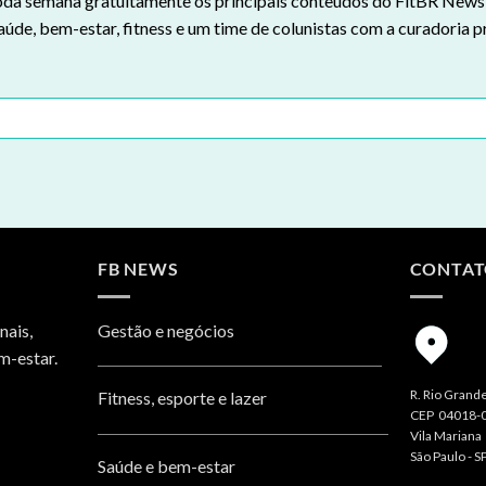
da semana gratuitamente os principais conteúdos do FitBR News n
aúde, bem-estar, fitness e um time de colunistas com a curadoria p
FB NEWS
CONTA
nais,
Gestão e negócios
m-estar.
R. Rio Grande
Fitness, esporte e lazer
CEP 04018-
Vila Mariana
São Paulo - S
Saúde e bem-estar