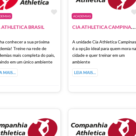
como Favorito
Marcar como Favorito
DEMIAS
ACADEMIAS
C
IA ATHLETICA CAMPINAS – GALLERIA SHOPPING
 ATHLETICA BRASIL
ha conhecer a sua próxima
A unidade Cia Athletica Campina
demia! Treine na rede de
é a opção ideal para quem mora n
emias mais completa do país,
cidade e quer treinar em um
nindo em um único ambiente
ambiente
IA MAIS…
LEIA MAIS…