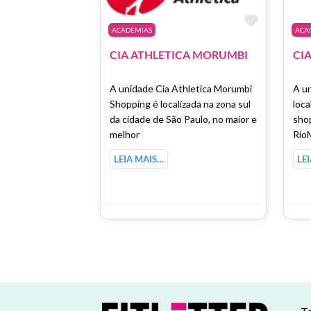
Marcar 
ACADEMIAS
ACA
CIA ATHLETICA MORUMBI
A unidade Cia Athletica Morumbi
A un
Shopping é localizada na zona sul
loca
da cidade de São Paulo, no maior e
sho
melhor
Rio
LEIA MAIS…
LE