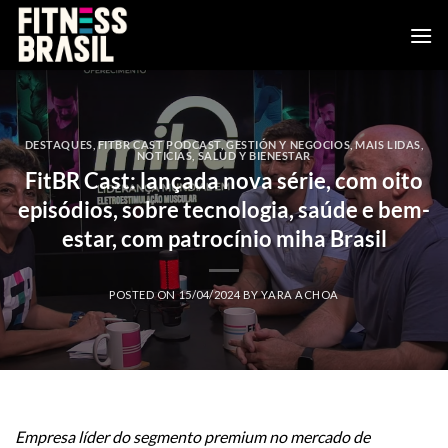
Saltar
al
contenido
DESTAQUES
,
FITBR CAST PODCAST
,
GESTIÓN Y NEGOCIOS
,
MAIS LIDAS
,
NOTICIAS
,
SALUD Y BIENESTAR
FitBR Cast: lançada nova série, com oito
episódios, sobre tecnologia, saúde e bem-
estar, com patrocínio miha Brasil
POSTED ON
15/04/2024
BY
YARA ACHOA
Empresa líder do segmento premium no mercado de