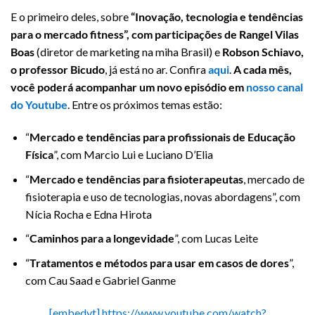
E o primeiro deles, sobre
“Inovação, tecnologia e tendências
para o mercado fitness”, com participações de Rangel Vilas
Boas
(diretor de marketing na miha Brasil) e
Robson Schiavo,
o professor Bicudo
, já está no ar. Confira
aqui
.
A cada mês,
você poderá acompanhar um novo episódio em
nosso canal
do Youtube
. Entre os próximos temas estão:
“
Mercado e tendências para profissionais de Educação
Física
”, com Marcio Lui e Luciano D’Elia
“
Mercado e tendências para fisioterapeutas
, mercado de
fisioterapia e uso de tecnologias, novas abordagens”, com
Nícia Rocha e Edna Hirota
“
Caminhos para a longevidade
”, com Lucas Leite
“
Tratamentos e métodos para usar em casos de dores
”,
com Cau Saad e Gabriel Ganme
[embedyt] https://www.youtube.com/watch?