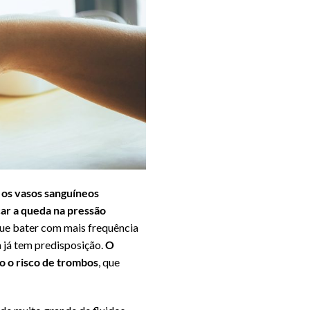
 os vasos sanguíneos
car a queda na pressão
que bater com mais frequência
m já tem predisposição.
O
o o risco de trombos
, que