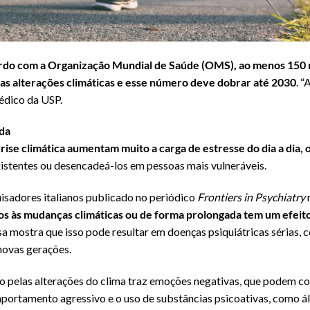
rdo com a Organização Mundial de Saúde (OMS), ao menos 150
s alterações climáticas e esse número deve dobrar até 2030
. 
médico da USP.
da
rise climática aumentam muito a carga de estresse do dia a dia
xistentes ou desencadeá-los em pessoas mais vulneráveis.
isadores italianos publicado no periódico
Frontiers in Psychiatry
s às mudanças climáticas ou de forma prolongada tem um efeito 
sa mostra que isso pode resultar em doenças psiquiátricas sérias,
novas gerações.
 pelas alterações do clima traz emoções negativas, que podem co
rtamento agressivo e o uso de substâncias psicoativas, como álco