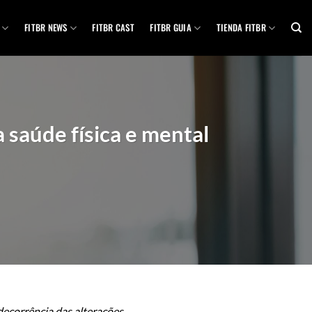
FITBR NEWS
FITBR CAST
FITBR GUIA
TIENDA FITBR
a saúde física e mental
ecorrência das alterações