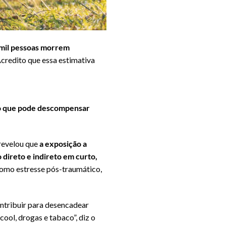
 mil pessoas morrem
“Acredito que essa estimativa
, o que pode descompensar
revelou que
a exposição a
direto e indireto em curto,
 como estresse pós-traumático,
ntribuir para desencadear
ol, drogas e tabaco”, diz o