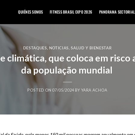
QUIÉNES SOMOS
FITNESS BRASIL EXPO 2026
PANORAMA SECTORIAL
DESTAQUES
,
NOTICIAS
,
SALUD Y BIENESTAR
 climática, que coloca em risco 
da população mundial
POSTED ON
07/05/2024
BY
YARA ACHOA
l da Saúde, pelo menos 150 mil pessoas morrem anualmente em d