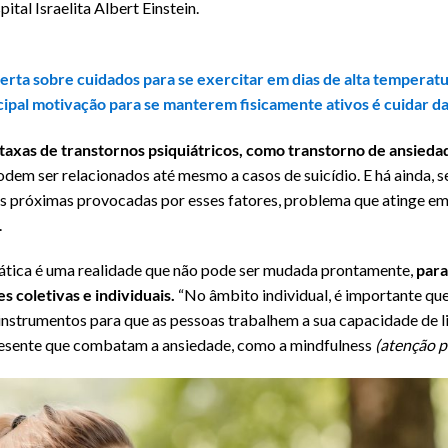
ital Israelita Albert Einstein.
lerta sobre cuidados para se exercitar em dias de alta temperat
cipal motivação para se manterem fisicamente ativos é cuidar d
axas de transtornos psiquiátricos, como transtorno de ansiedad
podem ser relacionados até mesmo a casos de suicídio. E há ainda, s
 próximas provocadas por esses fatores, problema que atinge em e
.
mática é uma realidade que não pode ser mudada prontamente,
para
s coletivas e individuais.
“No âmbito individual, é importante qu
 instrumentos para que as pessoas trabalhem a sua capacidade de l
resente que combatam a ansiedade, como a mindfulness
(atenção p