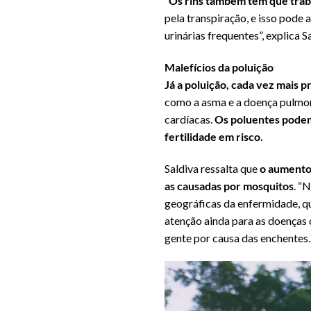
“
Os rins também têm que traba
pela transpiração, e isso pode 
urinárias frequentes”, explica S
Malefícios da poluição
Já a poluição, cada vez mais p
como a asma e a doença pulmon
cardíacas.
Os poluentes podem 
fertilidade em risco.
Saldiva ressalta que
o aumento 
as causadas por mosquitos
. “
geográficas da enfermidade, qu
atenção ainda para as doenças
gente por causa das enchentes.