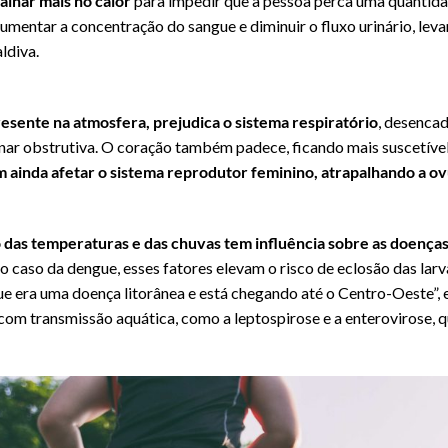
lhar mais no calor
para impedir que a pessoa perca uma quantida
aumentar a concentração do sangue e diminuir o fluxo urinário, lev
aldiva.
resente na atmosfera, prejudica o sistema respiratório
, desenca
ar obstrutiva. O coração também padece, ficando mais suscetível 
ainda afetar o sistema reprodutor feminino, atrapalhando a ov
das temperaturas e das chuvas tem influência sobre as doenças
No caso da dengue, esses fatores elevam o risco de eclosão das larv
e era uma doença litorânea e está chegando até o Centro-Oeste”,
 com transmissão aquática, como a leptospirose e a enterovirose,