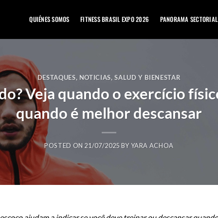
QUIÉNES SOMOS
FITNESS BRASIL EXPO 2026
PANORAMA SECTORIAL
DESTAQUES
,
NOTICIAS
,
SALUD Y BIENESTAR
do? Veja quando o exercício físic
quando é melhor descansar
POSTED ON
21/07/2025
BY
YARA ACHOA
escoço ajudam a indicar se você deve treinar ou descansar quando