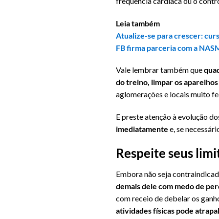
frequência cardíaca ou o contr
Leia também
Atualize-se para crescer: cur
FB firma parceria com a NASM 
Vale lembrar também que
quad
do treino, limpar os aparelho
aglomerações e locais muito fe
E preste atenção à evolução do
imediatamente
e, se necessári
Respeite seus limi
Embora não seja contraindicado
demais dele com medo de perd
com receio de debelar os ganho
atividades físicas pode atrap