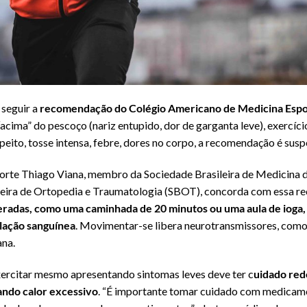
 seguir a
recomendação do Colégio Americano de Medicina Espor
acima” do pescoço (nariz entupido, dor de garganta leve), exercíc
ito, tosse intensa, febre, dores no corpo, a recomendação é suspe
orte Thiago Viana, membro da Sociedade Brasileira de Medicina d
leira de Ortopedia e Traumatologia (SBOT), concorda com essa r
eradas, como uma caminhada de 20 minutos ou uma aula de ioga,
ulação sanguínea
. Movimentar-se libera neurotransmissores, como
ana.
xercitar mesmo apresentando sintomas leves deve ter c
uidado red
tando calor excessivo
. “É importante tomar cuidado com medicam