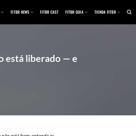
FITBR NEWS
FITBR CAST
FITBR GUIA
TIENDA FITBR
o está liberado — e
 não está bem; entenda as