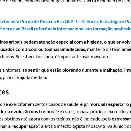
ole de calor, como os descongestionantes”, alerta o médico do espo
so técnico Perda de Peso na Era GLP-1 – Ciência, Estratégia e Pr
e traz ao Brasil referência internacional em formação profissio
ros gripais pedem atenção especial com a higiene, o que envolv
s usados com álcool ou toalhas umedecidas,
manter o distanciamen
chados. Se estiver tossindo, é importante usar máscara.
s sintomas:
se sentir que estão piorando durante a malhação, in
o, procure ajuda médica.
tes
 se exercitar em certos casos de saúde,
é primordial respeitar o 
er a evolução nos treinos
. “Se esforçar para praticar exercício
s obtidos até agora com os treinos, não é indicado, pois
estressar
alhar a recuperação
”, alerta o infectologista Moacyr Silva Junior, d