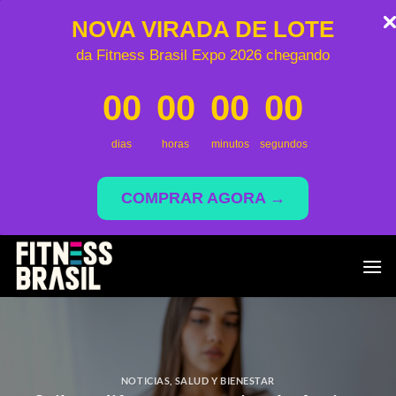
NOVA VIRADA DE LOTE
da Fitness Brasil Expo 2026 chegando
00
00
00
00
dias
horas
minutos
segundos
COMPRAR AGORA →
Saltar
al
contenido
NOTICIAS
,
SALUD Y BIENESTAR