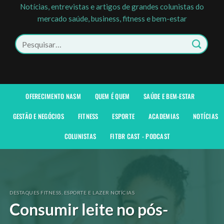
Notícias, entrevistas e artigos de grandes colunistas do
mercado saúde, business, fitness e bem-estar
Pesquisar
por:
OFERECIMENTO NASM
QUEM É QUEM
SAÚDE E BEM-ESTAR
GESTÃO E NEGÓCIOS
FITNESS
ESPORTE
ACADEMIAS
NOTÍCIAS
COLUNISTAS
FITBR CAST - PODCAST
DESTAQUES FITNESS, ESPORTE E LAZER NOTÍCIAS
Consumir leite no pós-