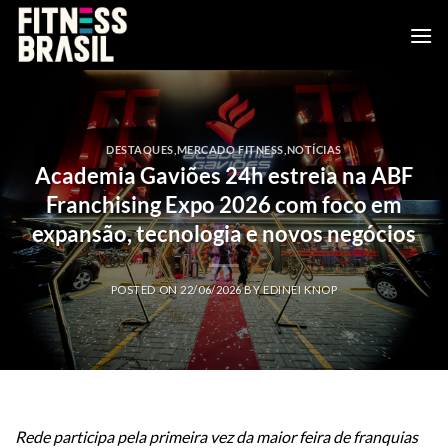
Skip
to
content
DESTAQUES
,
MERCADO FITNESS
,
NOTÍCIAS
Academia Gaviões 24h estreia na ABF
Franchising Expo 2026 com foco em
expansão, tecnologia e novos negócios
POSTED ON
22/06/2026
BY
EDINEI KNOP
Rede participa pela primeira vez da maior feira de franquias