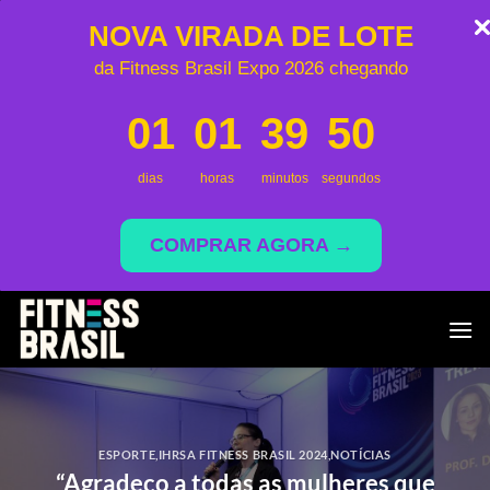
NOVA VIRADA DE LOTE
da Fitness Brasil Expo 2026 chegando
01
01
39
50
dias
horas
minutos
segundos
COMPRAR AGORA →
Skip
to
content
ESPORTE
,
IHRSA FITNESS BRASIL 2024
,
NOTÍCIAS
“Agradeço a todas as mulheres que