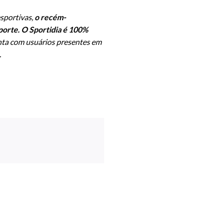
esportivas,
o recém-
porte. O Sportidia é 100%
nta com usuários presentes em
.