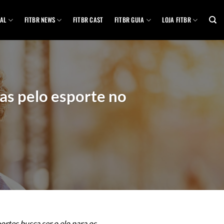
AL
FITBR NEWS
FITBR CAST
FITBR GUIA
LOJA FITBR
as pelo esporte no
ortes busca ser o elo para os