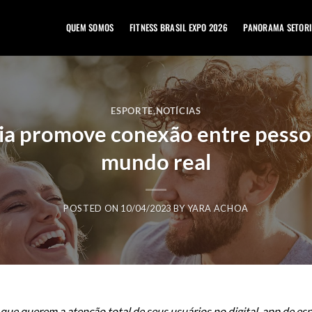
QUEM SOMOS
FITNESS BRASIL EXPO 2026
PANORAMA SETORI
ESPORTE
,
NOTÍCIAS
dia promove conexão entre pesso
mundo real
POSTED ON
10/04/2023
BY
YARA ACHOA
que querem a atenção total de seus usuários no digital, app de esp