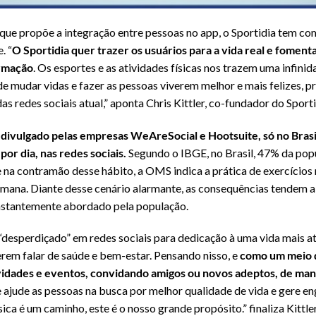
 que propõe a integração entre pessoas no app, o Sportidia tem c
. “
O Sportidia quer trazer os usuários para a vida real e foment
ormação
. Os esportes e as atividades físicas nos trazem uma infinid
 mudar vidas e fazer as pessoas viverem melhor e mais felizes, 
 redes sociais atual,” aponta Chris Kittler, co-fundador do Sporti
ivulgado pelas empresas WeAreSocial e Hootsuite, só no Brasi
por dia, nas redes sociais.
Segundo o IBGE, no Brasil, 47% da pop
 e na contramão desse hábito, a OMS indica a prática de exercício
mana. Diante desse cenário alarmante, as consequências tendem a
nstantemente abordado pela população.
desperdiçado” em redes sociais para dedicação à uma vida mais at
rem falar de saúde e bem-estar. Pensando nisso, e
como um meio d
vidades e eventos, convidando amigos ou novos adeptos, de man
e ajude as pessoas na busca por melhor qualidade de vida e gere e
ica é um caminho, este é o nosso grande propósito.” finaliza Kittler