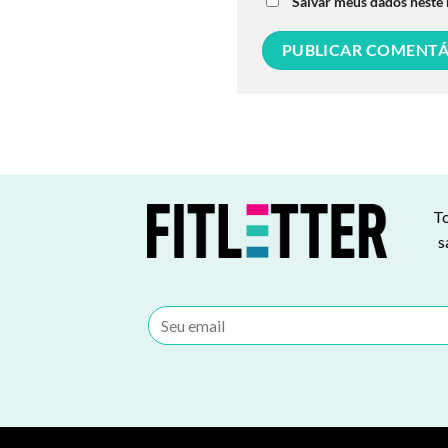
Salvar meus dados neste
To
s