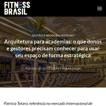
Skip
to
content
GESTÃO E NEGÓCIOS
,
NOTÍCIAS
Arquitetura para academias: o que donos
e gestores precisam conhecer para usar
seu espaço de forma estratégica
POSTED ON
15/12/2023
BY
YARA ACHOA
Patricia Totaro, referência no mercado internacional de