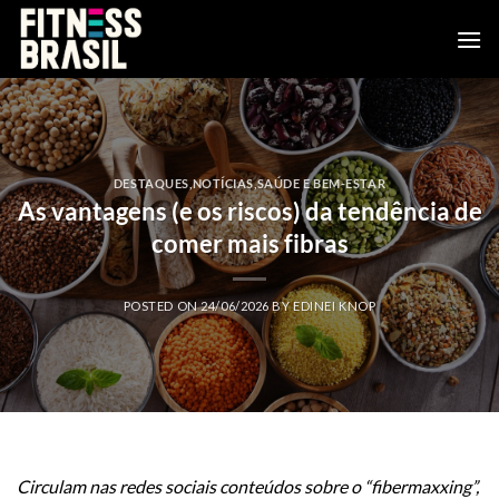
Skip
to
content
DESTAQUES
,
NOTÍCIAS
,
SAÚDE E BEM-ESTAR
As vantagens (e os riscos) da tendência de
comer mais fibras
POSTED ON
24/06/2026
BY
EDINEI KNOP
Circulam nas redes sociais conteúdos sobre o “fibermaxxing”,