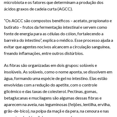
microbiota e os fatores que determinam a produção dos
ácidos graxos de cadeia curta (AGCC).
“Os AGCC são compostos benéficos – acetato, propionato e
butirato – frutos da fermentação intestinal e servem como
fonte de energia para as células do cólon, fortalecendo a
barreira do intestino”, explica o médico. Esse processo ajuda a
evitar que agentes nocivos alcancem a circulação sanguínea,
freando inflamações, entre outros distúrbios.
As fibras são organizadas em dois grupos: solúveis e
insolúveis. As solúveis, como o nome aponta, se dissolvem em
água, formando uma espécie de gel no intestino. Elas estão
envolvidas com a redução do apetite, com o controle
glicêmico e das taxas de colesterol. Pectinas, gomas,
betaglucanas e mucilagens são algumas dessas fibras e
aparecem na aveia, nas leguminosas (feijões, lentilha, ervilha,
grão-de-bico), na polpa da maçã e da pera, na cenoura e nas