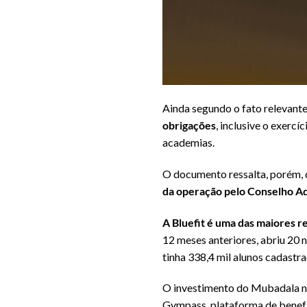
Ainda segundo o fato relevante
obrigações
, inclusive o exerc
academias.
O documento ressalta, porém,
da operação pelo Conselho Ad
A Bluefit é uma das maiores r
12 meses anteriores, abriu 20 n
tinha 338,4 mil alunos cadastra
O investimento do Mubadala n
Gympass, plataforma de benefí