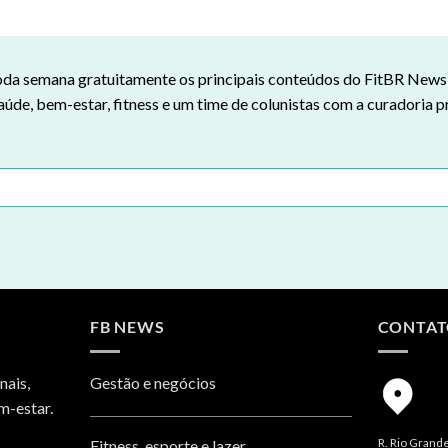
da semana gratuitamente os principais conteúdos do FitBR News n
aúde, bem-estar, fitness e um time de colunistas com a curadoria p
FB NEWS
CONTA
nais,
Gestão e negócios
m-estar.
R. Rio Grande
Fitness, esporte e lazer