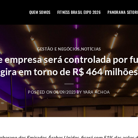
QUEM SOMOS
FITNESS BRASIL EXPO 2026
PANORAMA SETORI
GESTÃO E NEGÓCIOS
,
NOTÍCIAS
 e empresa será controlada por f
gira em torno de R$ 464 milhões
POSTED ON
04/09/2023
BY
YARA ACHOA
oberano dos Emirados Árabes Unidos, ficará com 51% das ações d