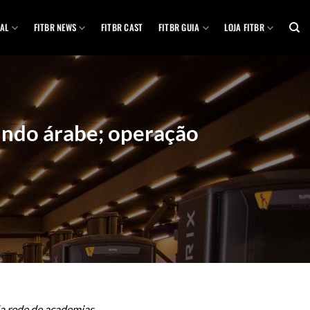
AL
FITBR NEWS
FITBR CAST
FITBR GUIA
LOJA FITBR
undo árabe; operação
a rede de academias,