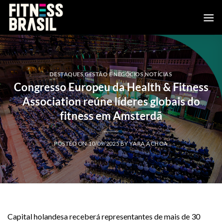
Skip
to
content
DESTAQUES
,
GESTÃO E NEGÓCIOS
,
NOTÍCIAS
Congresso Europeu da Health & Fitness
Association reúne líderes globais do
fitness em Amsterdã
POSTED ON
10/09/2025
BY
YARA ACHOA
Capital holandesa receberá representantes de mais de 30