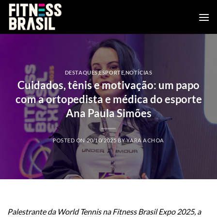
Skip
to
content
DESTAQUES
,
ESPORTE
,
NOTÍCIAS
Cuidados, tênis e motivação: um papo
com a ortopedista e médica do esporte
Ana Paula Simões
POSTED ON
20/10/2025
BY
YARA ACHOA
Palestrante da World Tennis na Fitness Brasil Expo 2025, a