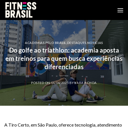
Skip
to
content
ACADEMIAS PELO BRASIL
,
DESTAQUES
,
NOTÍCIAS
Do golfe ao triathlon: academia aposta
em treinos para quem busca experiências
diferenciadas
POSTED ON
14/04/2025
BY
YARA ACHOA
A Tiro Certo, em São Paulo, oferece tecnologia, atendimento