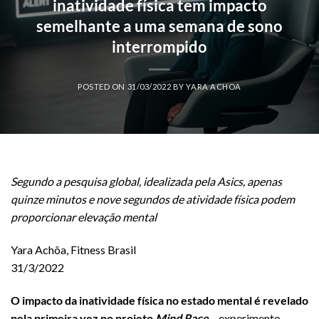
inatividade física tem impacto
semelhante a uma semana de sono
interrompido
POSTED ON
31/03/2022
BY
YARA ACHOA
Segundo a pesquisa global, idealizada pela Asics, apenas
quinze minutos e nove segundos de atividade física podem
proporcionar elevação mental
Yara Achôa, Fitness Brasil
31/3/2022
O impacto da inatividade física no estado mental é revelado
pela primeira vez no projeto
Mind Race
– experimento