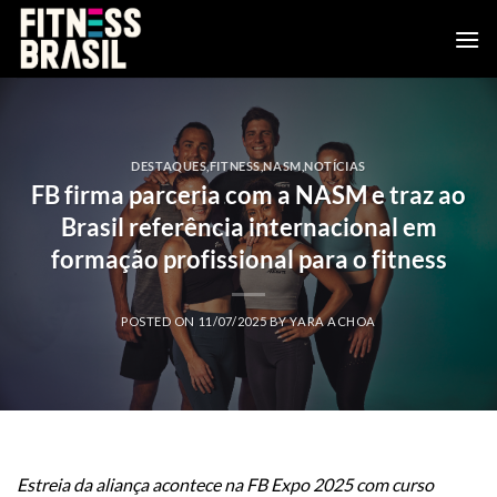
Skip
to
content
DESTAQUES
,
FITNESS
,
NASM
,
NOTÍCIAS
FB firma parceria com a NASM e traz ao
Brasil referência internacional em
formação profissional para o fitness
POSTED ON
11/07/2025
BY
YARA ACHOA
Estreia da aliança acontece na FB Expo 2025 com curso