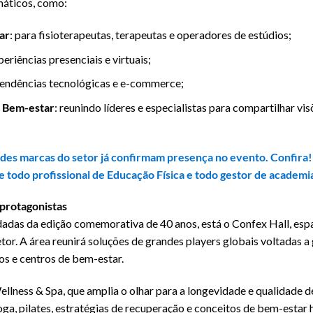
máticos, como:
ar
: para fisioterapeutas, terapeutas e operadores de estúdios;
periências presenciais e virtuais;
 tendências tecnológicas e e-commerce;
 Bem-estar
: reunindo líderes e especialistas para compartilhar vis
ndes marcas do setor já confirmam presença no evento. Confira!
que todo profissional de Educação Física e todo gestor de academi
protagonistas
adas da edição comemorativa de 40 anos, está o Confex Hall, esp
etor. A área reunirá soluções de grandes players globais voltadas 
os e centros de bem-estar.
ellness & Spa, que amplia o olhar para a longevidade e qualidade d
oga, pilates, estratégias de recuperação e conceitos de bem-estar