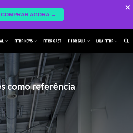
COMPRAR AGORA →
AL
FITBR NEWS
FITBR CAST
FITBR GUIA
LOJA FITBR
es como referência