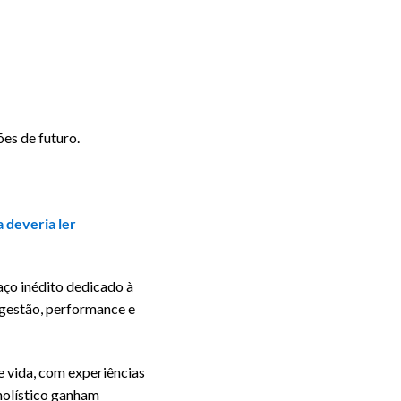
ões de futuro.
a deveria ler
aço inédito dedicado à
a gestão, performance e
e vida, com experiências
 holístico ganham