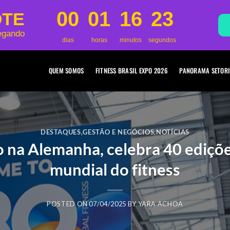
00
01
16
22
OTE
egando
dias
horas
minutos
segundos
QUEM SOMOS
FITNESS BRASIL EXPO 2026
PANORAMA SETORI
DESTAQUES
,
GESTÃO E NEGÓCIOS
,
NOTÍCIAS
 na Alemanha, celebra 40 ediçõ
mundial do fitness
POSTED ON
07/04/2025
BY
YARA ACHOA