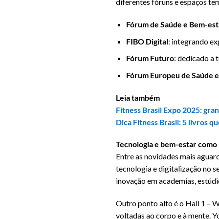
diferentes fóruns e espaços te
Fórum de Saúde e Bem-est
FIBO Digital
: integrando ex
Fórum Futuro
: dedicado a
Fórum Europeu de Saúde e
Leia também
Fitness Brasil Expo 2025: gra
Dica Fitness Brasil: 5 livros 
Tecnologia e bem-estar como 
Entre as novidades mais aguard
tecnologia e digitalização no s
inovação em academias, estúdi
Outro ponto alto é o Hall 1 – W
voltadas ao corpo e à mente. Y