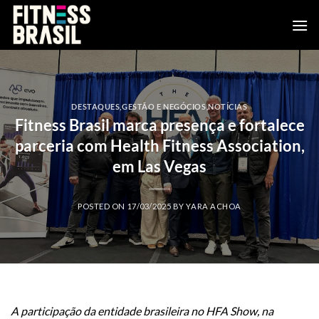
Skip
to
content
DESTAQUES
,
GESTÃO E NEGÓCIOS
,
NOTÍCIAS
Fitness Brasil marca presença e fortalece
parceria com Health Fitness Association,
em Las Vegas
POSTED ON
17/03/2025
BY
YARA ACHOA
A participação da entidade brasileira no HFA Show, na