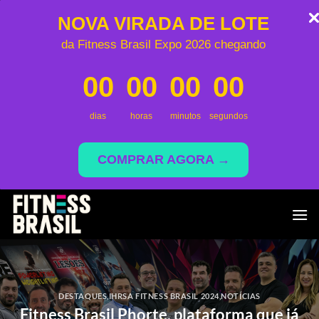
NOVA VIRADA DE LOTE
da Fitness Brasil Expo 2026 chegando
00
00
00
00
dias
horas
minutos
segundos
COMPRAR AGORA →
Skip
to
content
DESTAQUES
,
IHRSA FITNESS BRASIL 2024
,
NOTÍCIAS
Fitness Brasil Phorte, plataforma que já