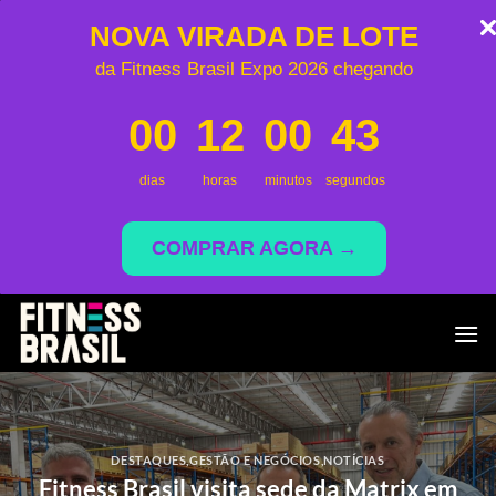
NOVA VIRADA DE LOTE
da Fitness Brasil Expo 2026 chegando
00
12
00
42
dias
horas
minutos
segundos
COMPRAR AGORA →
Skip
to
content
DESTAQUES
,
GESTÃO E NEGÓCIOS
,
NOTÍCIAS
Fitness Brasil visita sede da Matrix em