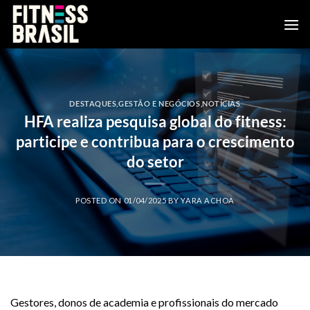
Skip
to
content
DESTAQUES
,
GESTÃO E NEGÓCIOS
,
NOTÍCIAS
HFA realiza pesquisa global do fitness:
participe e contribua para o crescimento
do setor
POSTED ON
01/04/2025
BY
YARA ACHOA
Gestores, donos de academia e profissionais do mercado