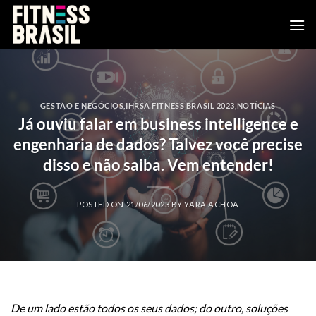
Skip
to
content
GESTÃO E NEGÓCIOS
,
IHRSA FITNESS BRASIL 2023
,
NOTÍCIAS
Já ouviu falar em business intelligence e
engenharia de dados? Talvez você precise
disso e não saiba. Vem entender!
POSTED ON
21/06/2023
BY
YARA ACHOA
De um lado estão todos os seus dados; do outro, soluções