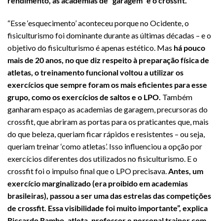
rendimento, as academias de “garagem” e o crossfit.
“Esse ‘esquecimento’ aconteceu porque no Ocidente, o
fisiculturismo foi dominante durante as últimas décadas – e o
objetivo do fisiculturismo é apenas estético. Mas
há pouco
mais de 20 anos, no que diz respeito à preparação física de
atletas, o treinamento funcional voltou a utilizar os
exercícios que sempre foram os mais eficientes para esse
grupo, como os exercícios de saltos e o LPO.
Também
ganharam espaço as academias de garagem, precursoras do
crossfit, que abriram as portas para os praticantes que, mais
do que beleza, queriam ficar rápidos e resistentes – ou seja,
queriam treinar ‘como atletas’. Isso influenciou a opção por
exercícios diferentes dos utilizados no fisiculturismo. E o
crossfit foi o impulso final que o LPO precisava.
Antes, um
exercício marginalizado (era proibido em academias
brasileiras), passou a ser uma das estrelas das competições
de crossfit.
Essa visibilidade foi muito importante”, explica
Riccardo Rambo, atleta, professor e personal trainer com