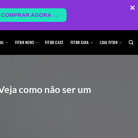
COMPRAR AGORA →
AL
FITBR NEWS
FITBR CAST
FITBR GUIA
LOJA FITBR
 Veja como não ser um