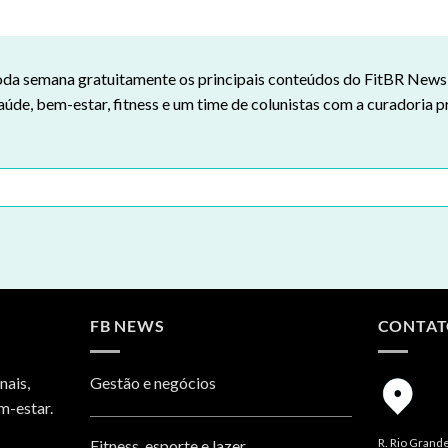
da semana gratuitamente os principais conteúdos do FitBR News n
aúde, bem-estar, fitness e um time de colunistas com a curadoria p
FB NEWS
CONTA
nais,
Gestão e negócios
m-estar.
R. Rio Grande
Fitness, esporte e lazer