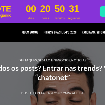
00
20
50
31
OTE
egando
dias
horas
minutos
segundos
QUEM SOMOS
FITNESS BRASIL EXPO 2026
PANORAMA SETORI
DESTAQUES
,
GESTÃO E NEGÓCIOS
,
NOTÍCIAS
dos os posts? Entrar nas trends?
“chatonet”
POSTED ON
14/01/2025
BY
YARA ACHOA