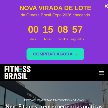
NOVA VIRADA DE LOTE
da Fitness Brasil Expo 2026 chegando
00
15
08
56
dias
horas
minutos
segundos
COMPRAR AGORA →
Skip
to
content
DESTAQUES
,
GESTÃO E NEGÓCIOS
,
NOTÍCIAS
Next Fit aposta em experiências práticas