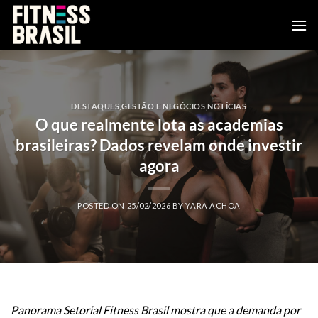
Skip
to
content
DESTAQUES
,
GESTÃO E NEGÓCIOS
,
NOTÍCIAS
O que realmente lota as academias
brasileiras? Dados revelam onde investir
agora
POSTED ON
25/02/2026
BY
YARA ACHOA
Panorama Setorial Fitness Brasil mostra que a demanda por