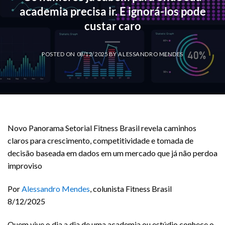
academia precisa ir. E ignorá-los pode
custar caro
POSTED ON
08/12/2025
BY
ALESSANDRO MENDES
Novo Panorama Setorial Fitness Brasil revela caminhos
claros para crescimento, competitividade e tomada de
decisão baseada em dados em um mercado que já não perdoa
improviso
Por
Alessandro Mendes
, colunista Fitness Brasil
8/12/2025
Quem vive o dia a dia de uma academia ou estúdio conhece o