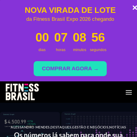
NOVA VIRADA DE LOTE
da Fitness Brasil Expo 2026 chegando
00
07
08
55
dias
horas
minutos
segundos
COMPRAR AGORA →
Skip
to
content
ALESSANDRO MENDES
,
DESTAQUES
,
GESTÃO E NEGÓCIOS
,
NOTÍCIAS
Os números já sabem para onde sua