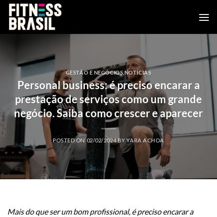
Skip
to
content
GESTÃO E NEGÓCIOS
,
NOTÍCIAS
Personal business: é preciso encarar a
prestação de serviços como um grande
negócio. Saiba como crescer e aparecer
POSTED ON
02/02/2024
BY
YARA ACHOA
Mais do que ser um bom profissional, é preciso encarar a