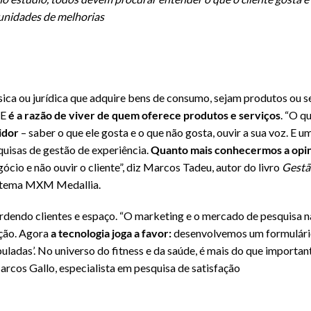
tunidades de melhorias
sica ou jurídica que adquire bens de consumo, sejam produtos ou s
 E
é a razão de viver de quem oferece produtos e serviços
. “O q
idor
– saber o que ele gosta e o que não gosta, ouvir a sua voz. E u
quisas de gestão de experiência.
Quanto mais conhecermos a opini
cio e não ouvir o cliente”, diz Marcos Tadeu, autor do livro
Gestã
istema MXM Medallia.
dendo clientes e espaço. “O marketing e o mercado de pesquisa na
ação. Agora
a tecnologia joga a favor:
desenvolvemos um formulário
buladas’. No universo do fitness e da saúde, é mais do que importa
rcos Gallo, especialista em pesquisa de satisfação