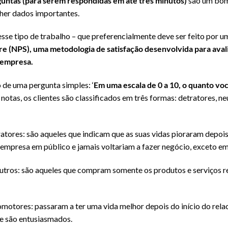
guntas (para serem respondidas em até três minutos)
são um bom 
lher dados importantes.
sse tipo de trabalho – que preferencialmente deve ser feito por um
 (NPS), uma metodologia de satisfação desenvolvida para avalia
e empresa.
 de uma pergunta simples: ‘
Em uma escala de 0 a 10, o quanto vo
notas, os clientes são classificados em três formas: detratores, n
ratores: são aqueles que indicam que as suas vidas pioraram depo
 empresa em público e jamais voltariam a fazer negócio, exceto e
eutros: são aqueles que compram somente os produtos e serviços r
omotores: passaram a ter uma vida melhor depois do início do re
 e são entusiasmados.