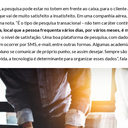
a pesquisa pode estar no totem em frente ao caixa, para o cliente
e vai de muito satisfeito a insatisfeito. Em uma companhia aérea
 nota. “É o tipo de pesquisa transacional – não tem caráter contín
 local que a pessoa frequenta vários dias, por vários meses, é m
ar o nível de satisfação. Uma boa plataforma de pesquisa, com da
em ocorrer por SMS, e-mail, entre outras formas. Algumas academi
aluno se comunicar de próprio punho, se assim desejar. Sempre sã
ida, a tecnologia é determinante para organizar esses dados”, fal