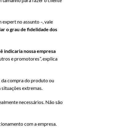
tamanho para fazer o cliente
 expert no assunto –, vale
r o grau de fidelidade dos
cê indicaria nossa empresa
eutros e promotores”, explica
is da compra do produto ou
m situações extremas.
ealmente necessários. Não são
lacionamento com a empresa.