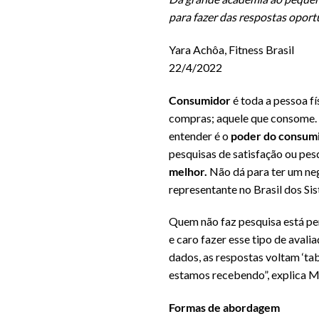
para fazer das respostas opor
Yara Achôa, Fitness Brasil
22/4/2022
Consumidor
é toda a pessoa fí
compras; aquele que consome.
entender é o
poder do consum
pesquisas de satisfação ou pes
melhor.
Não dá para ter um negó
representante no Brasil dos S
Quem não faz pesquisa está per
e caro fazer esse tipo de avali
dados, as respostas voltam ‘ta
estamos recebendo”, explica Ma
Formas de abordagem