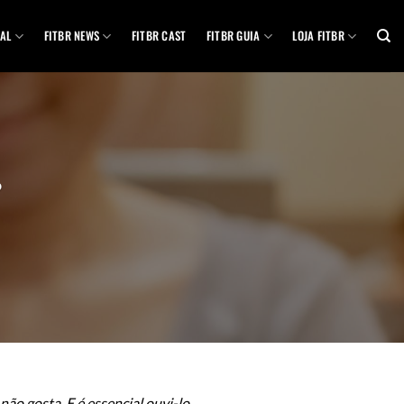
AL
FITBR NEWS
FITBR CAST
FITBR GUIA
LOJA FITBR
?
ão gosta. E é essencial ouvi-lo