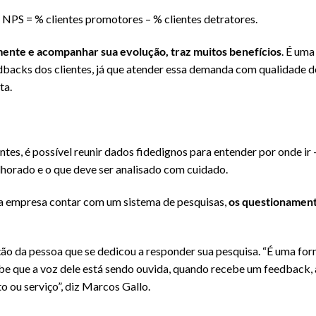
: NPS = % clientes promotores – % clientes detratores.
nte e acompanhar sua evolução, traz muitos benefícios
. É um
backs dos clientes, já que atender essa demanda com qualidade de
ta.
entes, é possível reunir dados fidedignos para entender por onde ir
elhorado e o que deve ser analisado com cuidado.
e a empresa contar com um sistema de pesquisas,
os questionament
ção da pessoa que se dedicou a responder sua pesquisa. “É uma fo
be que a voz dele está sendo ouvida, quando recebe um feedback, a
 ou serviço”, diz Marcos Gallo.