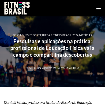
Skip
to
content
DESTAQUES
,
ESPORTE
,
IHRSA FITNESS BRASIL 2024
,
NOTÍCIAS
Pesquisas e aplicações na prática:
profissional de Educação Física vai a
campo e compartilha descobertas
POSTED ON
23/07/2024
BY
YARA ACHOA
Danielli Mello, professora titular da Escola de Educação