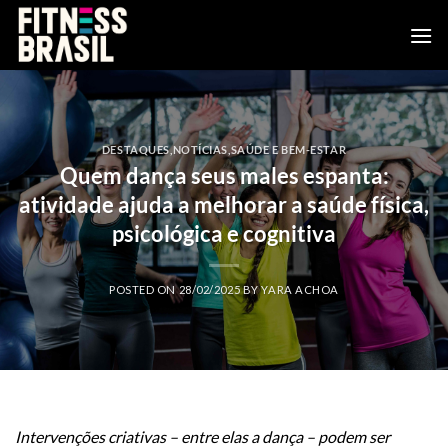
Skip
to
content
DESTAQUES
,
NOTÍCIAS
,
SAÚDE E BEM-ESTAR
Quem dança seus males espanta:
atividade ajuda a melhorar a saúde física,
psicológica e cognitiva
POSTED ON
28/02/2025
BY
YARA ACHOA
Intervenções criativas – entre elas a dança – podem ser