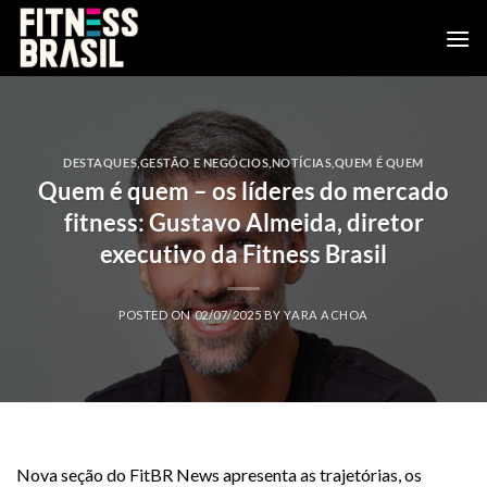
Skip
to
content
DESTAQUES
,
GESTÃO E NEGÓCIOS
,
NOTÍCIAS
,
QUEM É QUEM
Quem é quem – os líderes do mercado
fitness: Gustavo Almeida, diretor
executivo da Fitness Brasil
POSTED ON
02/07/2025
BY
YARA ACHOA
Nova seção do FitBR News apresenta as trajetórias, os