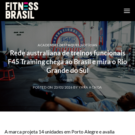
Skip
to
content
ACADEMIAS
,
DESTAQUES
,
NOTÍCIAS
Rede australiana de treinos funcionais
F45 Training chega ao Brasil e mira o Rio
Grande do Sul
POSTED ON
23/01/2026
BY
YARA ACHOA
A marca projeta 14 unidades em Porto Alegre e avalia