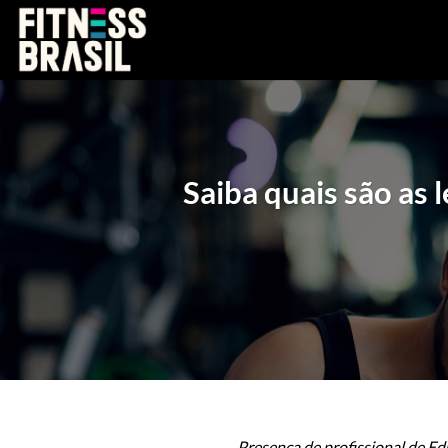
Skip
to
content
Saiba quais são as 
Presença de profissional de Edu