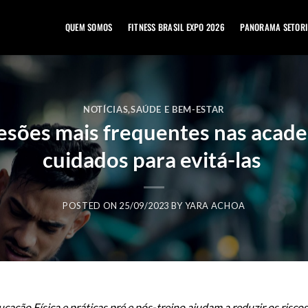
QUEM SOMOS
FITNESS BRASIL EXPO 2026
PANORAMA SETORI
NOTÍCIAS
,
SAÚDE E BEM-ESTAR
lesões mais frequentes nas acade
cuidados para evitá-las
POSTED ON
25/09/2023
BY
YARA ACHOA
cação Física e práticas pré e pós-treino ajudam a reduzir os riscos