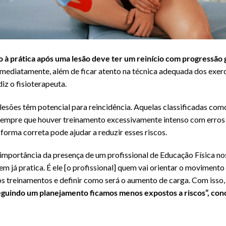
lesão
 à prática após uma lesão deve ter um reinício com progressão 
s imediatamente, além de ficar atento na técnica adequada dos exer
diz o fisioterapeuta.
s lesões têm potencial para reincidência. Aquelas classificadas co
sempre que houver treinamento excessivamente intenso com erros 
 forma correta pode ajudar a reduzir esses riscos.
 importância da presença de um profissional de Educação Física no
em já pratica. É ele [o profissional] quem vai orientar o moviment
dos treinamentos e definir como será o aumento de carga. Com isso
guindo um planejamento ficamos menos expostos a riscos”, conc