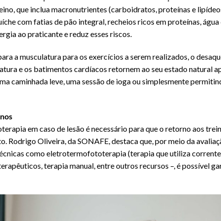
ino, que inclua macronutrientes (carboidratos, proteínas e lipídeo
íche com fatias de pão integral, recheios ricos em proteínas, água 
ergia ao praticante e reduz esses riscos.
ara a musculatura para os exercícios a serem realizados, o desa
tura e os batimentos cardíacos retornem ao seu estado natural ap
e uma caminhada leve, uma sessão de ioga ou simplesmente permiti
inos
oterapia em caso de lesão é necessário para que o retorno aos trei
. Rodrigo Oliveira, da SONAFE, destaca que, por meio da avaliaçã
écnicas como eletrotermofototerapia (terapia que utiliza corrente 
terapêuticos, terapia manual, entre outros recursos –, é possível ga