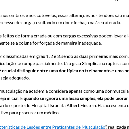
nos ombros e nos cotovelos, essas alterações nos tendões são mu
xcesso de carga, resultando em dor e inchaço na área afetada.
s feitos de forma errada ou com cargas excessivas podem levar a 
mente se a coluna for forçada de maneira inadequada.
 classificadas em grau 1, 2 e 3, sendo as duas primeiras mais co
culação se rompe parcialmente. Já o grau 3 implica na ruptura co
é crucial distinguir entre uma dor típica do treinamento e uma p
 seja adequado.
e musculação na academia considera apenas como uma dor muscular 
ja inicial. E
quando se ignora uma lesão simples, ela pode piorar 
do esporte do Hospital Israelita Albert Einstein. Ela acrescenta q
otivo para procurar um médico.
terísticas de Lesões entre Praticantes de Musculação
“, realizada