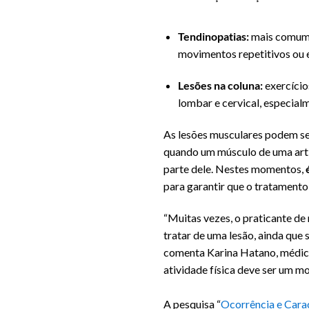
Tendinopatias:
mais comum 
movimentos repetitivos ou e
Lesões na coluna:
exercício
lombar e cervical, especial
As lesões musculares podem ser
quando um músculo de uma arti
parte dele. Nestes momentos,
para garantir que o tratamento
“Muitas vezes, o praticante d
tratar de uma lesão, ainda que se
comenta Karina Hatano, médica 
atividade física deve ser um m
A pesquisa “
Ocorrência e Carac