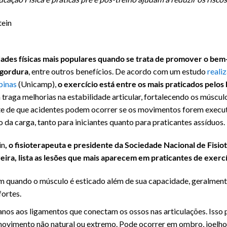
tein
dades físicas mais populares quando se trata de promover o bem
 gordura
, entre outros benefícios. De acordo com um estudo
reali
pinas
(Unicamp),
o exercício está entre os mais praticados pelos 
traga melhorias na estabilidade articular, fortalecendo os múscul
nte de que acidentes podem ocorrer se os movimentos forem execu
a carga, tanto para iniciantes quanto para praticantes assíduos.
in
, o fisioterapeuta e presidente da Sociedade Nacional de Fisio
eira, lista as lesões que mais aparecem em praticantes de exercí
m quando o músculo é esticado além de sua capacidade, geralmen
fortes.
anos aos ligamentos que conectam os ossos nas articulações. Iss
movimento não natural ou extremo. Pode ocorrer em ombro, joelho