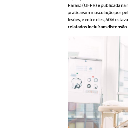
Paraná (UFPR) e publicada na r
praticavam musculação por pelo
lesões, e entre eles, 60% esta
relatados incluíram distensã