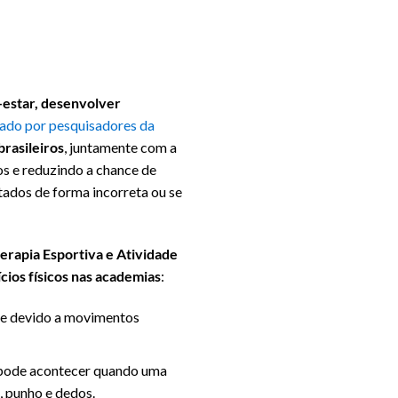
-estar, desenvolver
zado por pesquisadores da
brasileiros
, juntamente com a
os e reduzindo a chance de
tados de forma incorreta ou se
terapia Esportiva e Atividade
cios físicos nas academias
:
te devido a movimentos
o pode acontecer quando uma
, punho e dedos.