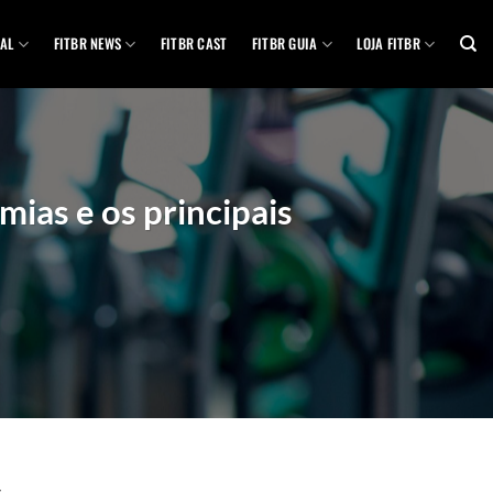
AL
FITBR NEWS
FITBR CAST
FITBR GUIA
LOJA FITBR
mias e os principais