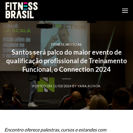
Skip
to
content
FITNESS
,
NOTÍCIAS
Santos será palco do maior evento de
qualificação profissional de Treinamento
Funcional, o Connection 2024
POSTED ON
11/03/2024
BY
YARA ACHOA
Encontro oferece palestras, cursos e estandes com