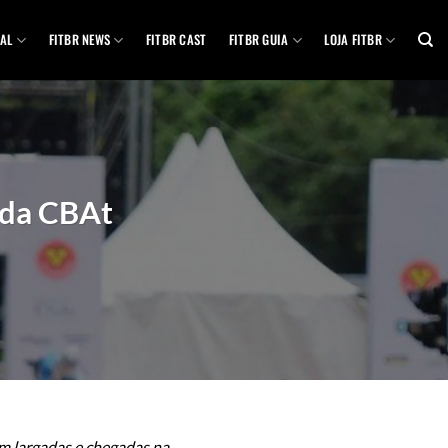
AL
FITBR NEWS
FITBR CAST
FITBR GUIA
LOJA FITBR
 da CBAt
om largadas e chegadas na