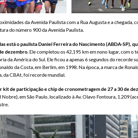
oximidades da Avenida Paulista com a Rua Augusta e a chegada, c
ltura do número 900 da Avenida Paulista.
das está o paulista Daniel Ferreira do Nascimento (ABDA-SP), q
5 de dezembro
. Ele completou os 42,195 km em nono lugar, com o 
ia da América do Sul. Ele ficou a apenas 6 segundos do recorde s
onaldo da Costa, em Berlim, em 1998. Na época, a marca de Ronal
, da CBAt, foi recorde mundial.
 kit de participação e chip de cronometragem de 27 a 30 de de
l Nobre), em São Paulo, localizado à Av. Olavo Fontoura, 1.209 (ac
stre.