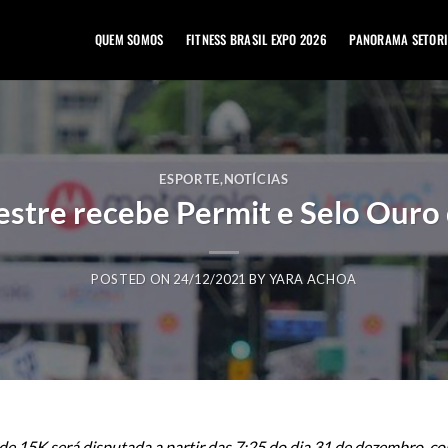
QUEM SOMOS
FITNESS BRASIL EXPO 2026
PANORAMA SETORI
ESPORTE
,
NOTÍCIAS
vestre recebe Permit e Selo Ouro
POSTED ON
24/12/2021
BY
YARA ACHOA
 de 15K será disputada a partir das 7:25 do dia 31 de dezembro, c