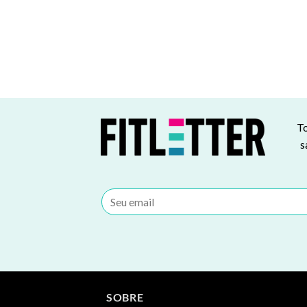
To
s
SOBRE