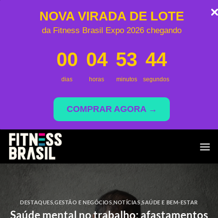
NOVA VIRADA DE LOTE
da Fitness Brasil Expo 2026 chegando
00
04
53
43
dias
horas
minutos
segundos
COMPRAR AGORA →
Skip
to
content
DESTAQUES
,
GESTÃO E NEGÓCIOS
,
NOTÍCIAS
,
SAÚDE E BEM-ESTAR
Saúde mental no trabalho: afastamentos