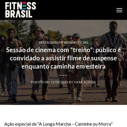
Skip
to
content
DESTAQUES
,
FITNESS
,
NOTÍCIAS
Sessão de cinema com “treino”: público é
convidado a assistir filme de suspense
enquanto caminha em esteira
POSTED ON
12/09/2025
BY
YARA ACHOA
Ação especial de “A Longa Marcha – Caminhe ou Morra”