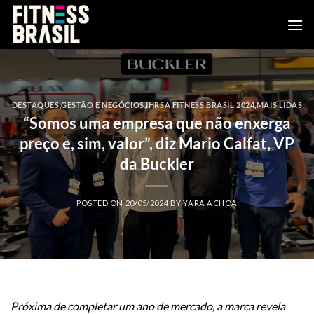
Skip
to
content
DESTAQUES
,
GESTÃO E NEGÓCIOS
,
IHRSA FITNESS BRASIL 2024
,
MAIS LIDAS
“Somos uma empresa que não enxerga
preço e, sim, valor”, diz Mario Calfat, VP
da Buckler
POSTED ON
20/05/2024
BY
YARA ACHOA
Próxima de completar um ano de mercado, a marca revela