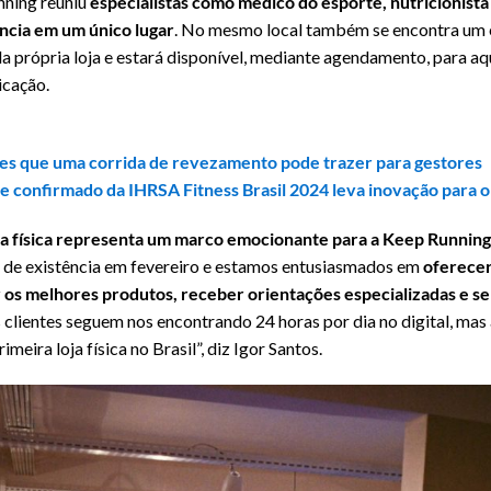
unning reuniu
especialistas como médico do esporte, nutricionista 
cia em um único lugar
. No mesmo local também se encontra um 
ela própria loja e estará disponível, mediante agendamento, para 
icação.
ões que uma corrida de revezamento pode trazer para gestores
confirmado da IHRSA Fitness Brasil 2024 leva inovação para o
ja física representa um marco emocionante para a Keep Running
 de existência em fevereiro e estamos entusiasmados em
oferecer
os melhores produtos, receber orientações especializadas e s
 clientes seguem nos encontrando 24 horas por dia no digital, m
eira loja física no Brasil”, diz Igor Santos.