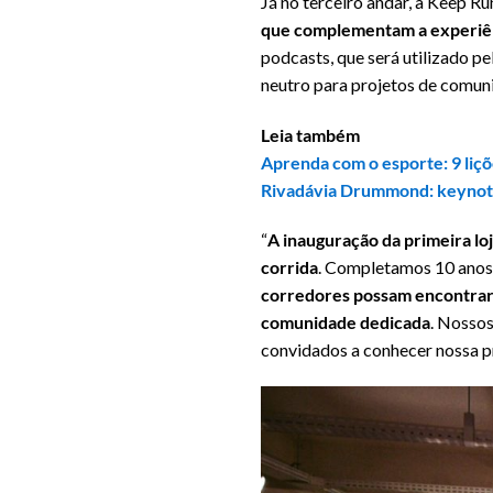
Já no terceiro andar, a Keep R
que complementam a experiên
podcasts, que será utilizado p
neutro para projetos de comun
Leia também
Aprenda com o esporte: 9 liç
Rivadávia Drummond: keynote 
“
A inauguração da primeira lo
corrida
. Completamos 10 anos
corredores possam encontrar 
comunidade dedicada
. Nossos
convidados a conhecer nossa prim