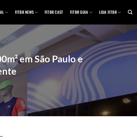
AL
FITBR NEWS
FITBR CAST
FITBR GUIA
LOJA FITBR
800m² em São Paulo e
ente
os