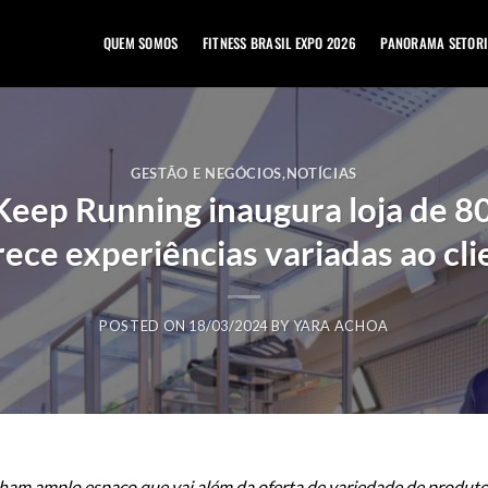
QUEM SOMOS
FITNESS BRASIL EXPO 2026
PANORAMA SETORI
GESTÃO E NEGÓCIOS
,
NOTÍCIAS
 Keep Running inaugura loja de 
rece experiências variadas ao cli
POSTED ON
18/03/2024
BY
YARA ACHOA
am amplo espaço que vai além da oferta de variedade de produt