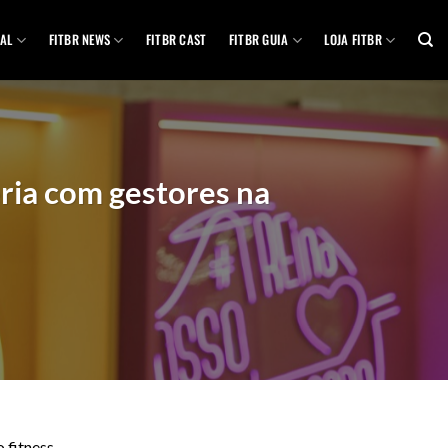
AL
FITBR NEWS
FITBR CAST
FITBR GUIA
LOJA FITBR
ria com gestores na
 fitness