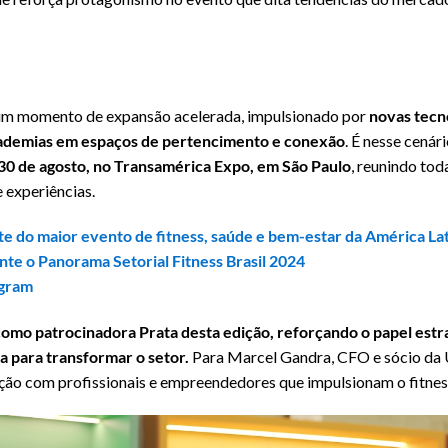
ve um momento de expansão acelerada, impulsionado por
novas tecno
cademias em espaços de pertencimento e conexão
. É nesse cenár
e 30 de agosto, no Transamérica Expo, em São Paulo
, reunindo to
 experiências.
rte do maior evento de fitness, saúde e bem-estar da América La
te o Panorama Setorial Fitness Brasil 2024
agram
como patrocinadora Prata desta edição, reforçando o papel estr
a para transformar o setor.
Para Marcel Gandra, CFO e sócio da U
o com profissionais e empreendedores que impulsionam o fitness