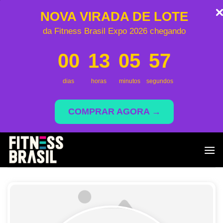
NOVA VIRADA DE LOTE
da Fitness Brasil Expo 2026 chegando
00
13
05
56
dias
horas
minutos
segundos
COMPRAR AGORA →
Skip
to
content