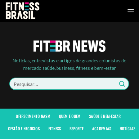
Skip
to
content
Notícias, entrevistas e artigos de grandes colunistas do
mercado saúde, business, fitness e bem-estar
Pesquisar
por:
OFERECIMENTO NASM
QUEM É QUEM
SAÚDE E BEM-ESTAR
GESTÃO E NEGÓCIOS
FITNESS
ESPORTE
ACADEMIAS
NOTÍCIAS