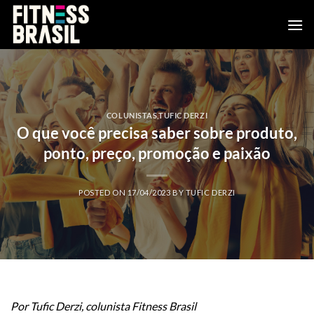
Skip
to
content
COLUNISTAS
,
TUFIC DERZI
O que você precisa saber sobre produto,
ponto, preço, promoção e paixão
POSTED ON
17/04/2023
BY
TUFIC DERZI
Por Tufic Derzi, colunista Fitness Brasil