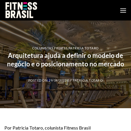
Skip
to
content
COLUNISTAS
,
FITNESS
,
PATRICIA TOTARO
Arquitetura ajuda a definir o modelo de
negócio e o posicionamento no mercado
POSTED ON
29/04/2022
BY
PATRICIA TOTARO
Por Patricia Totaro, colunista Fitness Brasil