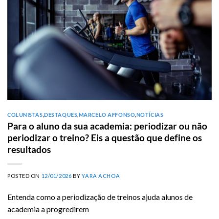
COLUNISTAS
,
DESTAQUES
,
MARCELO AFFONSO
,
NOTÍCIAS
Para o aluno da sua academia: periodizar ou não
periodizar o treino? Eis a questão que define os
resultados
POSTED ON
12/01/2026
BY
YARA ACHOA
Entenda como a periodização de treinos ajuda alunos de
academia a progredirem