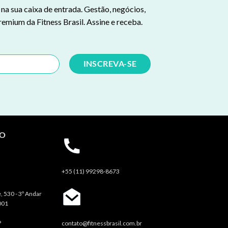
a sua caixa de entrada. Gestão, negócios,
remium da Fitness Brasil. Assine e receba.
TO
+55 (11) 99298-8673
, 530 - 3º Andar
001
P
contato@fitnessbrasil.com.br