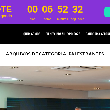
00
06
52
31
OTE
egando
dias
horas
minutos
segundos
QUEM SOMOS
FITNESS BRASIL EXPO 2026
PANORAMA SETORI
ARQUIVOS DE CATEGORIA:
PALESTRANTES