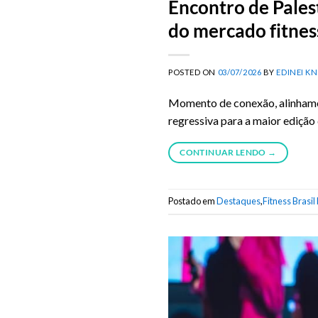
Encontro de Palest
do mercado fitnes
POSTED ON
03/07/2026
BY
EDINEI K
Momento de conexão, alinhament
regressiva para a maior edição 
CONTINUAR LENDO
→
Postado em
Destaques
,
Fitness Brasil