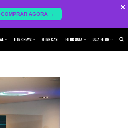
COMPRAR AGORA →
AL
FITBR NEWS
FITBR CAST
FITBR GUIA
LOJA FITBR