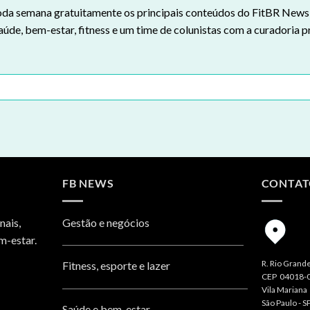
da semana gratuitamente os principais conteúdos do FitBR News n
aúde, bem-estar, fitness e um time de colunistas com a curadoria p
FB NEWS
CONTA
nais,
Gestão e negócios
m-estar.
R. Rio Grande
Fitness, esporte e lazer
CEP 04018-
Vila Mariana
São Paulo - S
Saúde e bem-estar