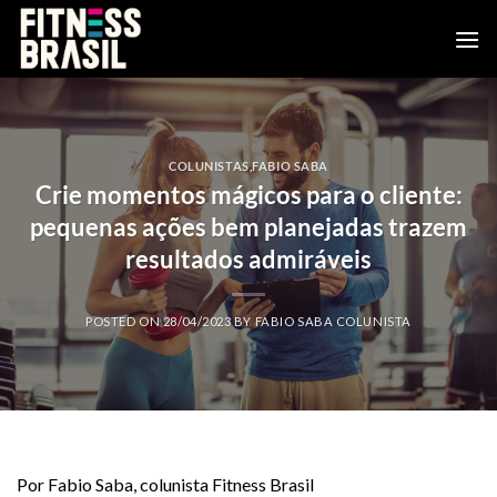
Skip
to
content
COLUNISTAS
,
FABIO SABA
Crie momentos mágicos para o cliente:
pequenas ações bem planejadas trazem
resultados admiráveis
POSTED ON
28/04/2023
BY
FABIO SABA COLUNISTA
Por Fabio Saba, colunista Fitness Brasil