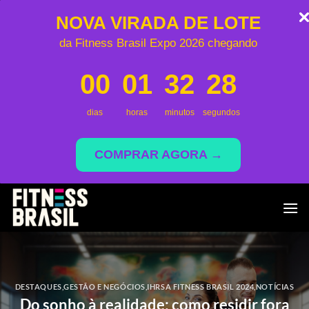
NOVA VIRADA DE LOTE
da Fitness Brasil Expo 2026 chegando
00
01
32
27
dias
horas
minutos
segundos
COMPRAR AGORA →
Skip
to
content
DESTAQUES
,
GESTÃO E NEGÓCIOS
,
IHRSA FITNESS BRASIL 2024
,
NOTÍCIAS
Do sonho à realidade: como residir fora